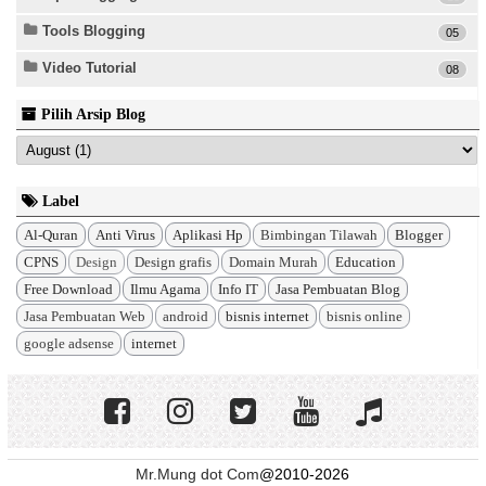
Posting Gambar di Blog
.com
Kompres CSS Blog, Agar Blog Semakin Ringan
Responsive Untuk Blogger
Cara Membuat Readmore di blog dengan Mudah
Cara Setting HTTPS Blogspot Custom Domain
Apakah situs Anda sudah mobile-friendly?
Cara Mudah dan Cepat Membuat Dropcap di Blog
Menciptakan blog yang keren dan elegant
Tools Blogging
05
Cara Membuat Hyperlink/ Link di Blog
Cara Setting Sub Domain Premium di Blogspot
Mengenal Lebih dekat Google Webmaster
Cara Membuat Menu Responsive dengan CSS
Posting Blog Terbaru Otomatis Update di Status Facebook
Template Bawaan Blogger Responsive Gratis
Membuat Site Map, Daftar Isi Otomatis
Cara Menggunakan Fetch As Googlebot
Cara Memasang Widget Newsticker
Perancangan Template Blog Baru
Encode dan Decode
Video Tutorial
08
Cara Membuat Desain Header dengan Paint
Cara Edit Menu dan Sub Menu Melalui EDIT HTML
Java Script Teks Berjalan di Title Bar Browser
Navbar Blogger, Amankan Blog dari DELETE
Tool Parse Gratis Untuk Kode Iklan Adsense dan Kode Lain
Cara Memberi Label/ Kategori Postingan
Template
Kode Javascript Untuk Membuat Gambar dan Link
Tips dan Trik Blog: Agar Title Blog Kita SEO Friendly
dalam Posting
Video Panduan Cara Mengedit dan Membuat Menu Blog
Pilih Arsip Blog
Cara Menampilkan File PDF di Postingan Blog
Membuat Slide Gambar di Blog Dengan JQuery
Acak/Random
Apakah situs Anda sudah mobile-friendly?
Tool Tag Kondisi Generator Blogspot
Guru Edit HTML Template
Cara menampilkan dokumen office (word, excell, power
Gadget Posting Terpopuler dengan Thumbnile dan Statistik
Cara memasang Jam Animasi di Blog
Cara Mengatasi Masalah HTTPS Blogspot Custom Domain
Tool HTML Color Picker
Video Panduan Mengganti Template Blogspot Pihak Ketiga
point) di blog
Blog
Cara memasang banner affiliate di blog
Cara Mengatasi Masalah Custom Domain Tidak Bisa dibuka
Website Rank Checker
Video Panduan Cara Desain Header Blog Guru dengan
Cara Menambahkan Widget Artikel Terpopuler
Script Buku Tamu Model Show Hide
Membuat Banner atau Gambar Berjalan
Cara Mendapat Hosting Gambar Gratis
Adobe Photoshop
Cara Membuat Daftar Link di Sidebar Blog
Script Membuat Buku Tamu Cepat dan Praktis
Membuat Teks Berkedip
Cara Mengganti Kepemilikan Blog dengan Akun Gmail
Membuat Menu Terhubung ke Banyak Artikel Dalam Satu
Label
Cara Memasang Widget Statistik Blog
Script Membuat Random Posting di Blogspot
Membuat Tombol Share Facebook Dengan Counter
Baru
Label Tanpa Edit HTML Template
Membuat Navigasi Halaman / Page Navigation Blogger
Membuat Tombol Show Hide Gambar - Text di Blog
Mengatasi Masalah Tampilan Blog di Opera Mini
Video Panduan Lengkap Membuat Soal Online dengan
Al-Quran
Anti Virus
Aplikasi Hp
Bimbingan Tilawah
Blogger
Tips dan Trik: Menghapus Link Subsribe Post
(spoiler)
Tips Mengatasi Masalah Upload Template Pihak Ketiga di
Google Drive
CPNS
Design
Design grafis
Domain Murah
Education
Cara Menghilangkan Tulisan Subscribe To
Mengganti Avatar Komentator dengan Avatar MyblogLog
Blogger Terbaru
Video Panduan Cara Custom Domain ID
Cara Memasang Dua Iklan Otomatis Didalam Artikel
Website Penyedia Layanan Shout Box
Cara Membuat Halaman Blog dipassword
Cara Membuat Quiz/ Soal Online Google Form
Free Download
Ilmu Agama
Info IT
Jasa Pembuatan Blog
Cara Mengedit Gambar Slide
Gambar bergoyang ketika di sentuh
Cara Membuat Email Gmail
Jasa Pembuatan Web
android
bisnis internet
bisnis online
Cara Membuat Homepage Statis di Blogspot
Cara Membuat Scroll Widget Blog
Cara Setting Sub Domain dan Redirect Domain
google adsense
internet
Cara Membuat Gambar Bulat dengan Kode CSS
Daftar Icon Awesome Lengkap Terbaru 2017
Cara Membuat Fans Page Facebook Bisnis, Organisasi,
Sekolah
Membuat Kode Order via WhatsApp di Blog Bisnis
Tombol Order WhatsApp Tampil Hanya di Handphone
Cara Memasang Foto Instagram di Blog dengan WEBSTA
Mr.Mung dot Com
@2010-
2026