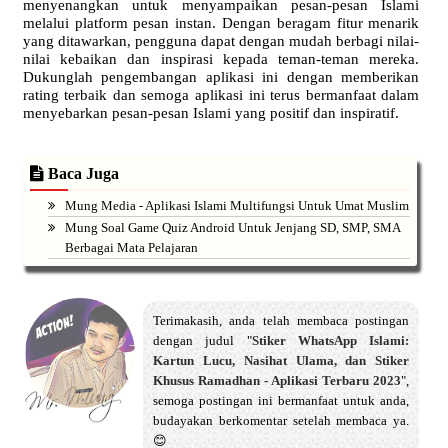
menyenangkan untuk menyampaikan pesan-pesan Islami
melalui platform pesan instan. Dengan beragam fitur menarik
yang ditawarkan, pengguna dapat dengan mudah berbagi nilai-
nilai kebaikan dan inspirasi kepada teman-teman mereka.
Dukunglah pengembangan aplikasi ini dengan memberikan
rating terbaik dan semoga aplikasi ini terus bermanfaat dalam
menyebarkan pesan-pesan Islami yang positif dan inspiratif.
Baca Juga
Mung Media - Aplikasi Islami Multifungsi Untuk Umat Muslim
Mung Soal Game Quiz Android Untuk Jenjang SD, SMP, SMA
Berbagai Mata Pelajaran
Terimakasih, anda telah membaca postingan
dengan judul "
Stiker WhatsApp Islami:
Kartun Lucu, Nasihat Ulama, dan Stiker
Khusus Ramadhan - Aplikasi Terbaru 2023
",
semoga postingan ini bermanfaat untuk anda,
budayakan berkomentar setelah membaca ya.
😊