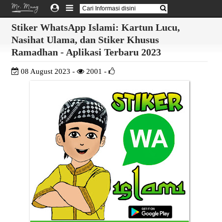
Stiker WhatsApp Islami: Kartun Lucu,
Nasihat Ulama, dan Stiker Khusus
Ramadhan - Aplikasi Terbaru 2023
08 August 2023 -
2001 -